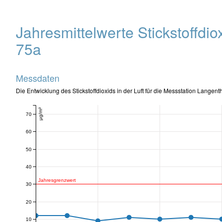
Jahresmittelwerte Stickstoffdi
75a
Messdaten
Die Entwicklung des Stickstoffdioxids in der Luft für die Messstation Langent
μg/m³
70
60
50
40
Jahresgrenzwert
30
20
10