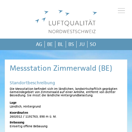
AG
BE
BL
BS
JU
SO
Messstation Zimmerwald (BE)
Standortbeschreibung
Die Messstation befindet sich im ländlichen, landwirtschaftlich geprägten
Gemeindegebiet von Zimmerwald auf einer Anhöhe, entfernt von dichter
Besiedlung. Sie misst die ländliche Hintergrundbelastung.
Lage
Ländlich, Hintergrund
Koordinaten
2602012 / 1191763; 898 m ü. M.
Bebauung
Einseitig offene Bebauung