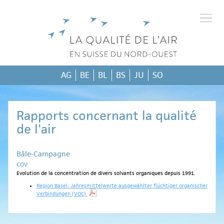
AG
BE
BL
BS
JU
SO
Rapports concernant la qualité
de l'air
Bâle-Campagne
COV
Evolution de la concentration de divers solvants organiques depuis 1991.
Region Basel: Jahresmittelwerte ausgewählter flüchtiger organischer
Verbindungen (VOC)